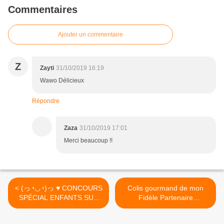
Commentaires
Ajouter un commentaire
Z
Zayti
31/10/2019 16:19
Wawo Délicieux
Répondre
Zaza
31/10/2019 17:01
Merci beaucoup !!
< (っ◔◡◔)っ ♥ CONCOURS
Colis gourmand de mon
SPÉCIAL ENFANTS SUR
Fidèle Partenaire
MA PAGE FB ♥
Castelanne Chocolat >