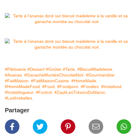
#Pâtisserie
#Dessert
#Goûter
#Tarte.
#BiscuitMadeleine.
#Ananas.
#GanacheMontéeChocolatNoir.
#Gourmandise.
#FaitMaison.
#FaitMaisonCuisine.
#HomeMade.
#HomeMadeFood.
#Food.
#Foodporn.
#Foodies.
#Instafood.
#Instablogueur.
#Foxtrot.
#ZaytiLesTrésorsDuMaroc.
#Lesfrrebelles.
Partager