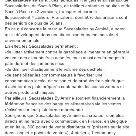
Sacasalades se sont
: des fabricants Français et artisanaux de
Sacasalades, de Sacs à Plats, de tabliers enfants et adultes et de
Sacs à Pains en 2 versions, transport et corbeille.
Ils possèdent 4 ateliers Franciliens, dont 50% des artisans sont
des seniors de plus de 50 ans.
En ce qui concerne la marque Sacasalades by Arminé, à noter
qu'ils développent dans une dimension humaine, sociale et
environnementale.
En effet, les Sacasalades permettent :
-de lutter activement contre le gaspillage alimentaire en gérant le
volume des aliments frais achetés, mais aussi des fromages à
pâte dure et des jambons secs.
-de diminuer drastiquement le volume des déchets ;
-de sensibiliser les consommateurs à favoriser une
consommation locale, de saison et de produits frais plutôt que
d’acheter des plats préparés contenants des conservateurs et
autres produits chimiques.
Par ailleurs, Sacasalades By Arminé soutient financièrement la
fédération française des banques alimentaires via les ventes
réalisées sur leur plateforme marchande.
Soulignons que Sacasalades by Arminé est créateur d’emplois
directs et indirects avec 8 commerciaux en France, en Belgique
et en Italie, 360 points de vente distributeurs (présents sur le site
dans l’onglet « points de vente »), 4 ateliers, 1 community