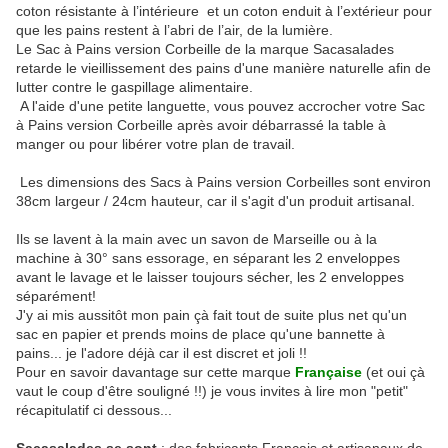
coton résistante à l’intérieure et un coton enduit à l’extérieur pour
que les pains restent à l’abri de l’air, de la lumière.
Le Sac à Pains version Corbeille de la marque Sacasalades
retarde le vieillissement des pains d'une manière naturelle afin de
lutter contre le gaspillage alimentaire.
A l'aide d'une petite languette, vous pouvez accrocher votre Sac
à Pains version Corbeille après avoir débarrassé la table à
manger ou pour libérer votre plan de travail.
Les dimensions des Sacs à Pains version Corbeilles sont environ
38cm largeur / 24cm hauteur, car il s'agit d'un produit artisanal.
Ils se lavent à la main avec un savon de Marseille ou à la
machine à 30° sans essorage, en séparant les 2 enveloppes
avant le lavage et le laisser toujours sécher, les 2 enveloppes
séparément!
J'y ai mis aussitôt mon pain çà fait tout de suite plus net qu'un
sac en papier et prends moins de place qu'une bannette à
pains... je l'adore déjà car il est discret et joli !!
Pour en savoir davantage sur cette marque
Française
(et oui çà
vaut le coup d'être souligné !!) je vous invites à lire mon "petit"
récapitulatif ci dessous...