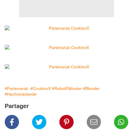
#Partenariat.
#CookinoX
#RobotPâtissier
#Blender
#Hachoiràviande
Partager