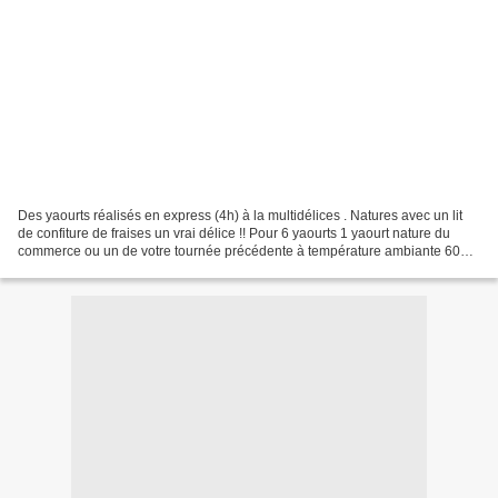
Des yaourts réalisés en express (4h) à la multidélices . Natures avec un lit
de confiture de fraises un vrai délice !! Pour 6 yaourts 1 yaourt nature du
commerce ou un de votre tournée précédente à température ambiante 600
ml de lait ENTIER à température...