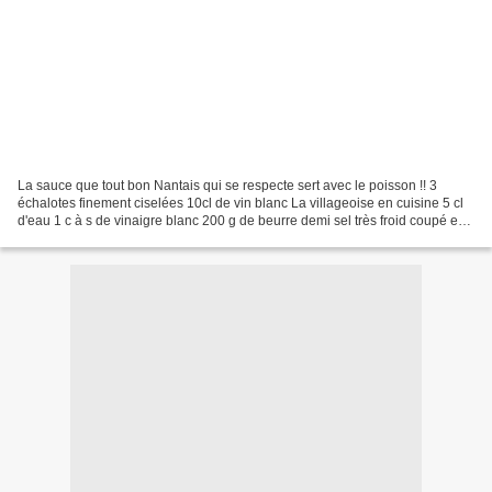
La sauce que tout bon Nantais qui se respecte sert avec le poisson !! 3
échalotes finement ciselées 10cl de vin blanc La villageoise en cuisine 5 cl
d'eau 1 c à s de vinaigre blanc 200 g de beurre demi sel très froid coupé en
petits cubes Pelez les échalotes...