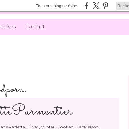
Tous nos blogs cuisine
rchives
Contact
odporn.
teParmentier
,
,
,
,
,
ageRaclette.
Hiver.
Winter.
Cookeo.
FaitMaison.