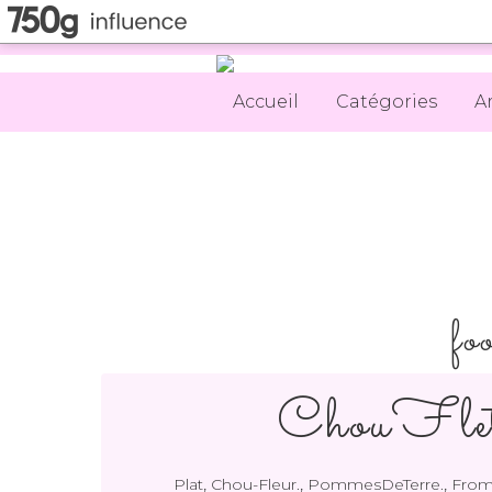
Accueil
Catégories
A
fo
ChouFlet
,
,
,
Plat
Chou-Fleur.
PommesDeTerre.
From