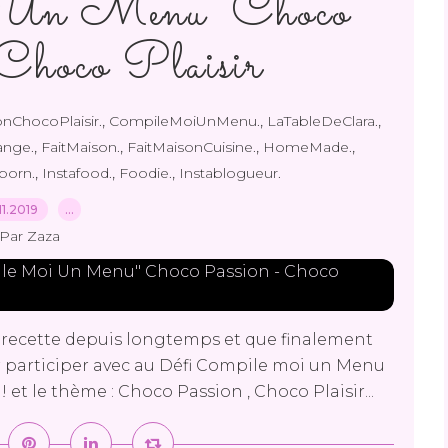
 Un Menu" Choco
Choco Plaisir
,
,
,
nChocoPlaisir.
CompileMoiUnMenu.
LaTableDeClara.
,
,
,
,
nge.
FaitMaison.
FaitMaisonCuisine.
HomeMade.
,
,
,
porn.
Instafood.
Foodie.
Instablogueur.
.11.2019
…
Par Zaza
e recette depuis longtemps et que finalement
ur participer avec au Défi Compile moi un Menu
 et le thème : Choco Passion , Choco Plaisir...