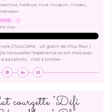
,
,
,
,
,
adeFood.
Instafood.
Food.
Foodporn.
Foodies.
odstagram.
.11.2019
…
Par Zaza
 une ChouClette ... un gratin de chou-fleur /
j'ai renouvelée l'expérience ce soir mais avec
y a pas photo ... c'est à tomber...
t courgette "Défi