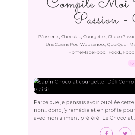
Compile Moi
Passion - 
,
,
,
Pâtisserie.
Chocolat.
Courgette.
ChocoPassio
,
UneCuisinePourWoozenoo.
QuoiQuonMa
,
,
HomeMadeFood.
Food.
Food
16
Parce que je pensais avoir publiée cett
non... donc j'y remédie et en profite po
avec mon aliment préféré : Le Chocolat !!