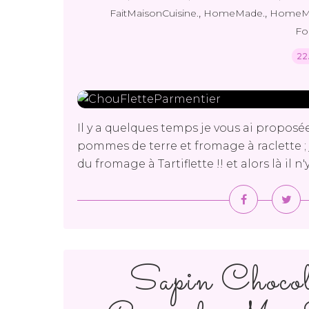
,
,
FaitMaisonCuisine.
HomeMade.
HomeM
Fo
22
Il y a quelques temps je vous ai proposée
pommes de terre et fromage à raclette ; 
du fromage à Tartiflette !! et alors là il n'
Sapin Chocola