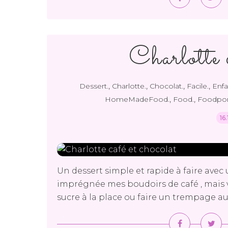
Charlotte c
,
,
,
,
Dessert.
Charlotte.
Chocolat.
Facile.
Enfa
,
,
HomeMadeFood.
Food.
Foodpor
16
Un dessert simple et rapide à faire avec 
imprégnée mes boudoirs de café , mais 
sucre à la place ou faire un trempage au c