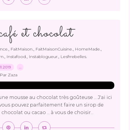
afé et chocolat
,
,
,
,
nce.
FaitMaison.
FaitMaisonCuisine.
HomeMade.
,
,
,
n.
Instafood.
Instablogueur.
Lesfrrebelles.
.11.2019
…
Par Zaza
une mousse au chocolat très goûteuse ... J'ai ici
vous pouvez parfaitement faire un sirop de
hocolat ou cacao ... à vous de choisir...