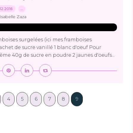
12.2016
…
Isabelle Zaza
mboises surgelées (ici mes framboises
achet de sucre vanillé 1 blanc d'oeuf Pour
e crème 40g de sucre en poudre 2 jaunes d'oeufs...
4
5
6
7
8
9