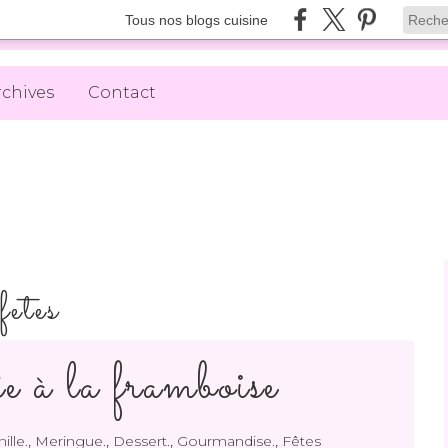
Tous nos blogs cuisine
rchives
Contact
fetes
e à la framboise
,
,
,
,
ille.
Meringue.
Dessert.
Gourmandise.
Fêtes