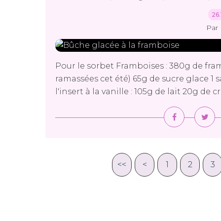
26.
Par 
Pour le sorbet Framboises : 380g de fra
ramassées cet été) 65g de sucre glace 1 s
l'insert à la vanille : 105g de lait 20g d
<<
<
1
2
3