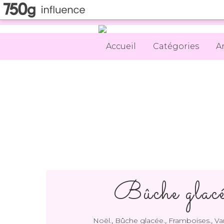
Accueil
Catégories
A
Bûche glacé
,
,
,
Noël.
Bûche glacée.
Framboises.
Van