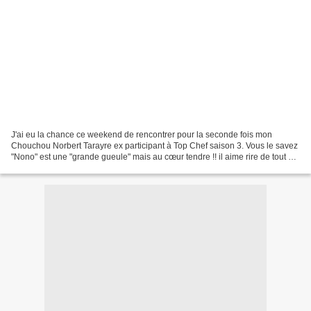
J'ai eu la chance ce weekend de rencontrer pour la seconde fois mon
Chouchou Norbert Tarayre ex participant à Top Chef saison 3. Vous le savez
"Nono" est une "grande gueule" mais au cœur tendre !! il aime rire de tout et
de rien , il aime les gens qui...