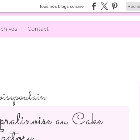
Tous nos blogs cuisine
rchives
Contact
oisepoulain
pralinoise au Cake
ctory