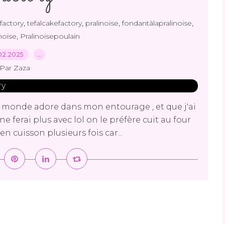
,
,
,
,
factory
tefalcakefactory
pralinoise
fondantàlapralinoise
,
noise
Pralinoisepoulain
02.2025
…
Par Zaza
 monde adore dans mon entourage , et que j'ai
e ne ferai plus avec lol on le préfère cuit au four
en cuisson plusieurs fois car...