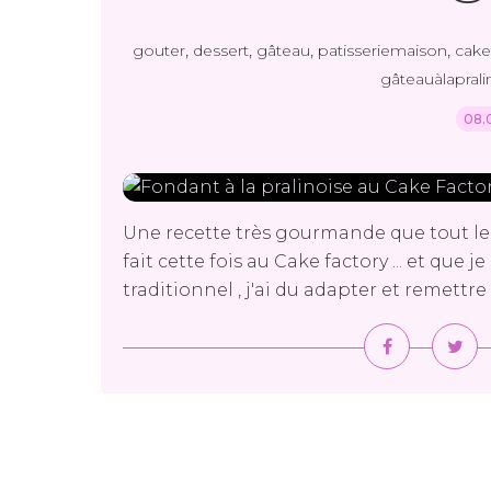
,
,
,
,
gouter
dessert
gâteau
patisseriemaison
cake
gâteauàlaprali
08.
Une recette très gourmande que tout le
fait cette fois au Cake factory ... et que j
traditionnel , j'ai du adapter et remettre 