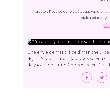
,
,
gouter
Petit déjeuner
gâteauauyaourtmar
,
tefalcakefactory
23.
Une envie de marbré ce dimanche ... idé
déj' ... 1 Yaourt nature (qui vous servira
de yaourt de farine 2 pots de sucre 1 cuillè