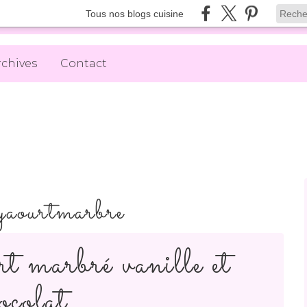
Tous nos blogs cuisine
rchives
Contact
yaourtmarbre
t marbré vanille et
ocolat