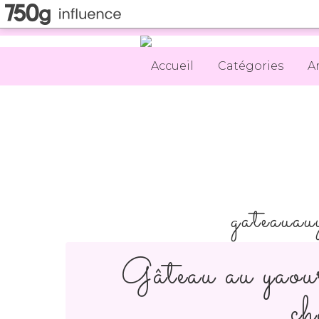
Accueil
Catégories
A
gateauau
Gâteau au yaour
ch