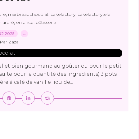
,
,
,
,
bré
marbréauchocolat
cakefactory
cakefactorytefal
,
,
marbré
enfance
pâtisserie
02.2025
…
Par Zaza
al et bien gourmand au goûter ou pour le petit
 ensuite pour la quantité des ingrédients) 3 pots
re à café de vanille liquide...