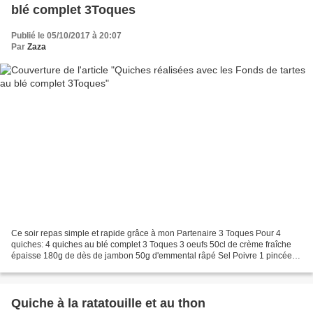
blé complet 3Toques
Publié le 05/10/2017 à 20:07
Par
Zaza
Ce soir repas simple et rapide grâce à mon Partenaire 3 Toques Pour 4
quiches: 4 quiches au blé complet 3 Toques 3 oeufs 50cl de crème fraîche
épaisse 180g de dès de jambon 50g d'emmental râpé Sel Poivre 1 pincée
du curry Préchauffez le four à 170 / 180°c....
Quiche à la ratatouille et au thon