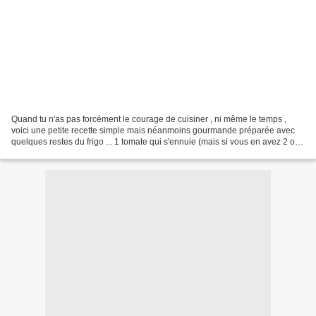
Quand tu n'as pas forcément le courage de cuisiner , ni même le temps ,
voici une petite recette simple mais néanmoins gourmande préparée avec
quelques restes du frigo ... 1 tomate qui s'ennuie (mais si vous en avez 2 ou
3 çà n'en sera que mieux !!) 1...