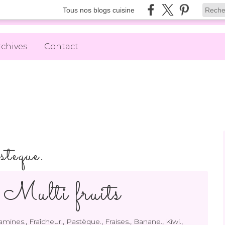
Tous nos blogs cuisine
rchives
Contact
steque.
Multi fruits
,
,
,
,
,
,
tamines.
Fraîcheur.
Pastèque.
Fraises.
Banane.
Kiwi.