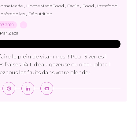
,
,
,
,
,
omeMade.
HomeMadeFood.
Facile.
Food.
Instafood.
,
esfrrebelles.
Dénutrition.
07.2019
…
Par Zaza
aire le plein de vitamines !! Pour 3 verres 1
fraises 1/4 L d'eau gazeuse ou d'eau plate 1
z tous les fruits dans votre blender...