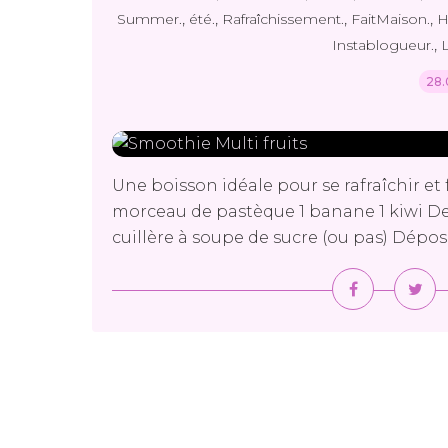
,
,
,
,
Summer.
été.
Rafraîchissement.
FaitMaison.
H
,
Instablogueur.
L
28.
Une boisson idéale pour se rafraîchir et f
morceau de pastèque 1 banane 1 kiwi Des 
cuillère à soupe de sucre (ou pas) Dépose