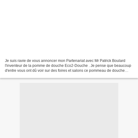
Je suis ravie de vous annoncer mon Partenariat avec Mr Patrick Boulard
l'inventeur de la pomme de douche Eco2-Douche . Je pense que beaucoup
d'entre vous ont dû voir sur des foires et salons ce pommeau de douche
étonnant (et certaines contre façons aussi...