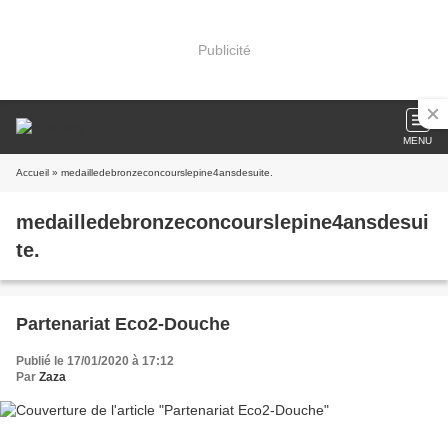
Publicité
MENU
Accueil
» medailledebronzeconcourslepine4ansdesuite.
medailledebronzeconcourslepine4ansdesui
te.
Partenariat Eco2-Douche
Publié le 17/01/2020 à 17:12
Par
Zaza