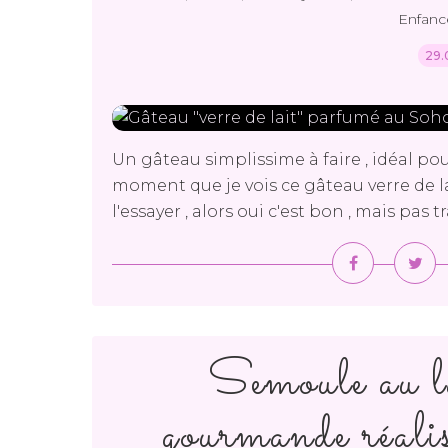
Enfanc
29.
Un gâteau simplissime à faire , idéal pour
moment que je vois ce gâteau verre de lai
l'essayer , alors oui c'est bon , mais pas t
Semoule au la
gourmande réal