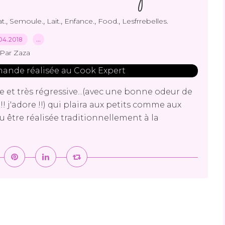
,
,
,
,
,
t.
Semoule.
Lait.
Enfance.
Food.
Lesfrrebelles.
04.2018
…
Par Zaza
et très régressive...(avec une bonne odeur de
! j'adore !!) qui plaira aux petits comme aux
u être réalisée traditionnellement à la