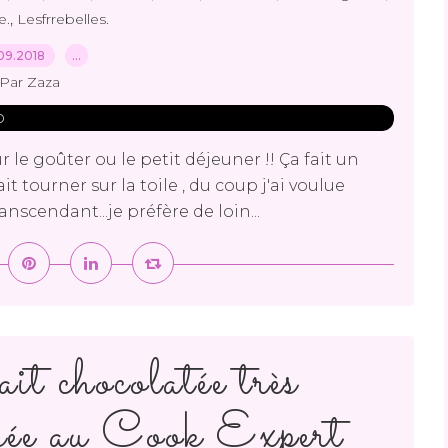
,
e.
Lesfrrebelles.
09.2018
…
Par Zaza
 le goûter ou le petit déjeuner !! Ça fait un
t tourner sur la toile , du coup j'ai voulue
ranscendant...je préfère de loin...
it chocolatée très
isée au Cook Expert