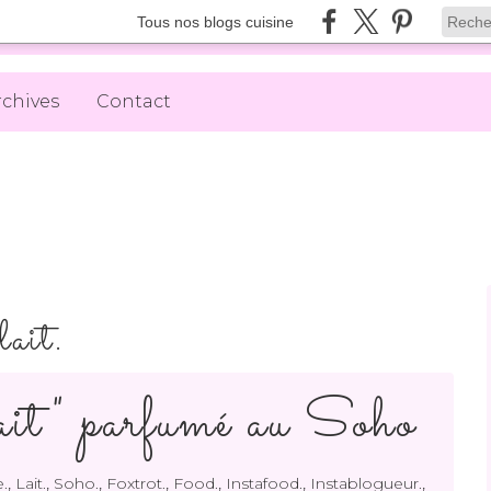
Tous nos blogs cuisine
rchives
Contact
lait.
lait" parfumé au Soho
,
,
,
,
,
,
,
.
Lait.
Soho.
Foxtrot.
Food.
Instafood.
Instablogueur.