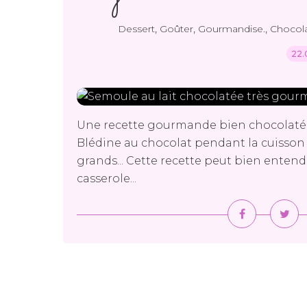
,
,
,
Dessert
Goûter
Gourmandise.
Chocola
22.
Une recette gourmande bien chocolatée 
Blédine au chocolat pendant la cuisson !
grands... Cette recette peut bien entend
casserole...