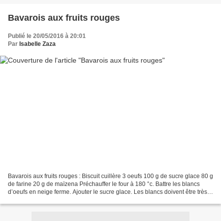
ref=page_internal&hc_ref=PAGES_TIMELINE&fref=nf...
Bavarois aux fruits rouges
Publié le 20/05/2016 à 20:01
Par
Isabelle Zaza
Bavarois aux fruits rouges : Biscuit cuillère 3 oeufs 100 g de sucre glace 80 g
de farine 20 g de maïzena Préchauffer le four à 180 °c. Battre les blancs
d’oeufs en neige ferme. Ajouter le sucre glace. Les blancs doivent être très
ferme. Incorporer ensuite...