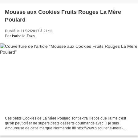
Mousse aux Cookies Fruits Rouges La Mère
Poulard
Publié le 11/02/2017 à 21:11
Par
Isabelle Zaza
Ces petits Cookies de La Mère Poulard sont extra !! et ce que j'aime c'est
qu'on peut créer de supers petits desserts gourmands avec !!! je suis
Amoureuse de cette marque Normande !!!! http://www.biscuiterie-mere-
poulard.fr/ https://www.facebook.com/Biscuiterie.MerePoulard/?