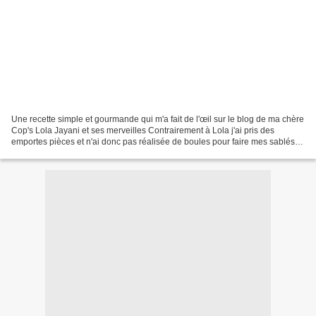
Une recette simple et gourmande qui m'a fait de l'œil sur le blog de ma chère
Cop's Lola Jayani et ses merveilles Contrairement à Lola j'ai pris des
emportes pièces et n'ai donc pas réalisée de boules pour faire mes sablés
mais c'est la seule chose que...