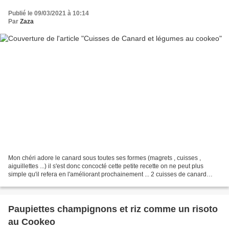
Publié le 09/03/2021 à 10:14
Par
Zaza
Mon chéri adore le canard sous toutes ses formes (magrets , cuisses ,
aiguillettes ...) il s'est donc concocté cette petite recette on ne peut plus
simple qu'il refera en l'améliorant prochainement ... 2 cuisses de canard
fraîches (pas de confit) 4 carottes...
Paupiettes champignons et riz comme un risoto
au Cookeo