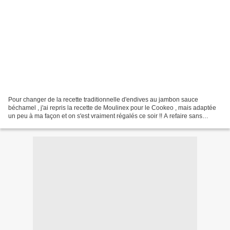
Pour changer de la recette traditionnelle d'endives au jambon sauce
béchamel , j'ai repris la recette de Moulinex pour le Cookeo , mais adaptée
un peu à ma façon et on s'est vraiment régalés ce soir !! A refaire sans
hésiter !! 1 Kg d'endives 6 à 7 tranches...