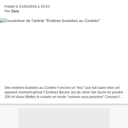
Publié le 21/02/2019 à 19:53
Par
Zaza
Des endives braisées au Cookéo !! encore un "truc" que fait super bien cet
appareil vraiment génial !! Endives Beurre Jus de citron Sel Sucre en poudre
200 ml d'eau Mettez le cookéo en mode "cuisson sous pression" Creusez le
pied des endives , retirez...