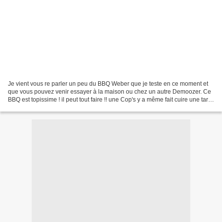
Je vient vous re parler un peu du BBQ Weber que je teste en ce moment et
que vous pouvez venir essayer à la maison ou chez un autre Demoozer. Ce
BBQ est topissime ! il peut tout faire !! une Cop's y a même fait cuire une tarte
aux pommes et une quiche...