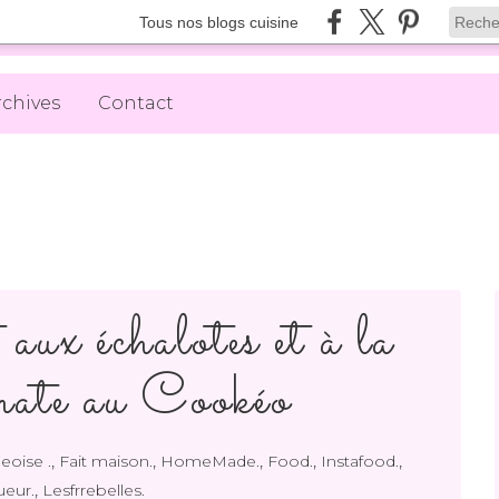
Tous nos blogs cuisine
rchives
Contact
 aux échalotes et à la
omate au Cookéo
,
,
,
,
,
geoise .
Fait maison.
HomeMade.
Food.
Instafood.
,
ueur.
Lesfrrebelles.