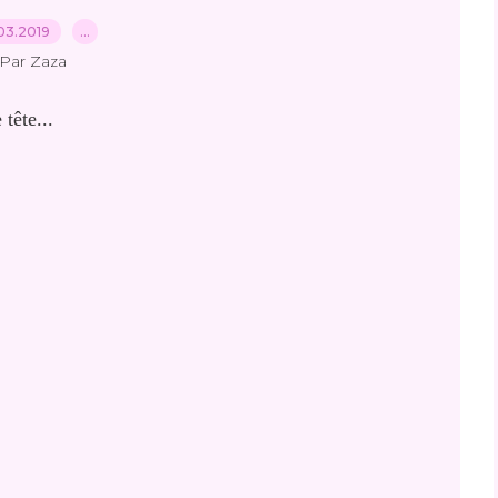
03.2019
…
Par Zaza
tête...