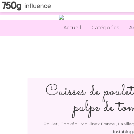
Accueil
Catégories
A
Cuisses de poulet
pulpe de t
,
,
,
Poulet.
Cookéo.
Moulinex France.
La villa
Instablog