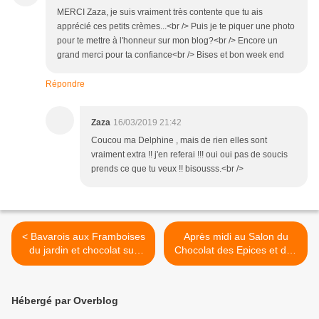
MERCI Zaza, je suis vraiment très contente que tu ais
apprécié ces petits crèmes...<br /> Puis je te piquer une photo
pour te mettre à l'honneur sur mon blog?<br /> Encore un
grand merci pour ta confiance<br /> Bises et bon week end
Répondre
Zaza
16/03/2019 21:42
Coucou ma Delphine , mais de rien elles sont
vraiment extra !! j'en referai !!! oui oui pas de soucis
prends ce que tu veux !! bisousss.<br />
< Bavarois aux Framboises
Après midi au Salon du
du jardin et chocolat sur
Chocolat des Epices et des
biscuit amande et coco
Saveurs à Carquefou >
Hébergé par Overblog