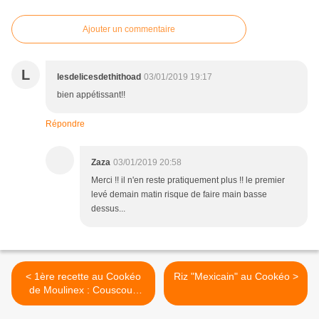
Ajouter un commentaire
L
lesdelicesdethithoad
03/01/2019 19:17
bien appétissant!!
Répondre
Zaza
03/01/2019 20:58
Merci !! il n'en reste pratiquement plus !! le premier
levé demain matin risque de faire main basse
dessus...
< 1ère recette au Cookéo
Riz "Mexicain" au Cookéo >
de Moulinex : Couscous
façon Zaza