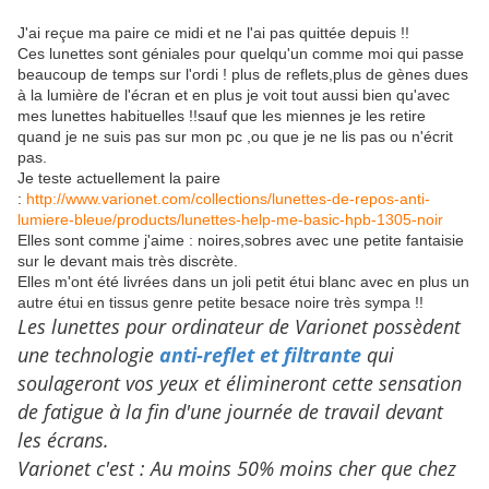
J'ai reçue ma paire ce midi et ne l'ai pas quittée depuis !!
Ces lunettes sont géniales pour quelqu'un comme moi qui passe
beaucoup de temps sur l'ordi ! plus de reflets,plus de gènes dues
à la lumière de l'écran et en plus je voit tout aussi bien qu'avec
mes lunettes habituelles !!sauf que les miennes je les retire
quand je ne suis pas sur mon pc ,ou que je ne lis pas ou n'écrit
pas.
Je teste actuellement la paire
:
http://www.varionet.com/collections/lunettes-de-repos-anti-
lumiere-bleue/products/lunettes-help-me-basic-hpb-1305-noir
Elles sont comme j'aime : noires,sobres avec une petite fantaisie
sur le devant mais très discrète.
Elles m'ont été livrées dans un joli petit étui blanc avec en plus un
autre étui en tissus genre petite besace noire très sympa !!
Les lunettes pour ordinateur de Varionet possèdent
une technologie
anti-reflet et filtrante
qui
soulageront vos yeux et élimineront cette sensation
de fatigue à la fin d'une journée de travail devant
les écrans.
Varionet c'est : Au moins 50% moins cher que chez