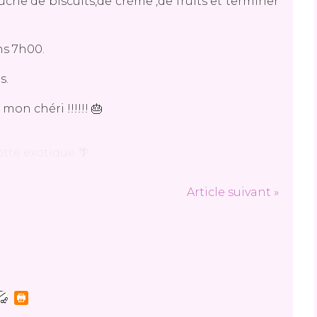
che de biscuits,de crème ,de fruits et terminer
ns 7h00.
s.
mon chéri !!!!!! 🎂
Article suivant »