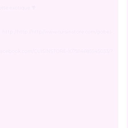
:
http://http://http//www.cuisinstore.com/gobel-
w.facebook.com/CUISINSTORE-107594685945033/?