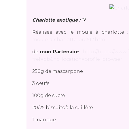
Charlotte exotique :
🌴
Réalisée avec le moule à charlotte 
moule-a-charlotte-prd512.html
de
mon Partenaire
:
http://https://ww
fref=pb&hc_location=profile_browser
250g de mascarpone
3 oeufs
100g de sucre
20/25 biscuits à la cuillère
1 mangue