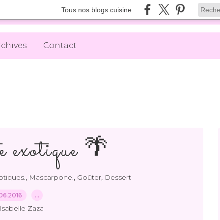
Tous nos blogs cuisine
rchives
Contact
e exotique 🌴
,
,
,
otiques.
Mascarpone.
Goûter
Dessert
06.2016
…
Isabelle Zaza