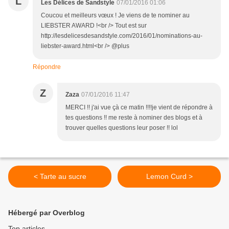
L
Les Délices de Sandstyle
07/01/2016 01:06
Coucou et meilleurs vœux ! Je viens de te nominer au
LIEBSTER AWARD !<br /> Tout est sur
http://lesdelicesdesandstyle.com/2016/01/nominations-au-
liebster-award.html<br /> @plus
Répondre
Z
Zaza
07/01/2016 11:47
MERCI !! j'ai vue çà ce matin !!!!je vient de répondre à
tes questions !! me reste à nominer des blogs et à
trouver quelles questions leur poser !! lol
< Tarte au sucre
Lemon Curd >
Hébergé par Overblog
Top articles