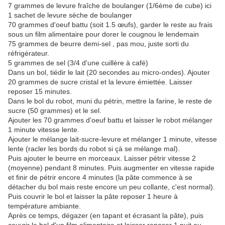
7 grammes de levure fraîche de boulanger (1/6ème de cube) ici
1 sachet de levure sèche de boulanger
70 grammes d'oeuf battu (soit 1.5 œufs), garder le reste au frais
sous un film alimentaire pour dorer le cougnou le lendemain
75 grammes de beurre demi-sel , pas mou, juste sorti du
réfrigérateur.
5 grammes de sel (3/4 d'une cuillère à café)
Dans un bol, tiédir le lait (20 secondes au micro-ondes). Ajouter
20 grammes de sucre cristal et la levure émiettée. Laisser
reposer 15 minutes.
Dans le bol du robot, muni du pétrin, mettre la farine, le reste de
sucre (50 grammes) et le sel.
Ajouter les 70 grammes d'oeuf battu et laisser le robot mélanger
1 minute vitesse lente.
Ajouter le mélange lait-sucre-levure et mélanger 1 minute, vitesse
lente (racler les bords du robot si çà se mélange mal).
Puis ajouter le beurre en morceaux. Laisser pétrir vitesse 2
(moyenne) pendant 8 minutes. Puis augmenter en vitesse rapide
et finir de pétrir encore 4 minutes (la pâte commence à se
détacher du bol mais reste encore un peu collante, c'est normal).
Puis couvrir le bol et laisser la pâte reposer 1 heure à
température ambiante.
Après ce temps, dégazer (en tapant et écrasant la pâte), puis