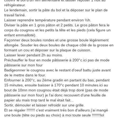
couvrir le bol d'un film alimentaire et laisser reposer 1 nuit au
réfrigérateur.
Le lendemain, sortir la pâte du bol et la déposer sur le plan de
travail fariné.
Laisser reprendre température pendant environ ½h.
Diviser la pâte en 1 gros pâton et 2 petits. Le gros pâton fera le
corps du cougnou et les petits la tête et les pieds (cela figure un
enfant emmailloté).
Façonner deux boules rondes et une grosse boule légèrement
allongée. Souder les deux boules de chaque côté de la grosse en
formant un cou et déposer sur la plaque de cuisson.
Laisser lever pendant 2h au moins.
Préchauffer le four en mode pâtisserie à 200°c.ici pas de mode
pâtisserie sur mon four
Badigeonner le cougnou avec le restant d'oeuf battu juste avant
de le mettre dans le four.
Enfourner à 200°c, au 2ème gradin en partant du bas, pendant
15 minutes, ensuite baisser à 170°c pendant 10 minutes.ici au
bout de 10mn mon cougnou était déjà trop doré (pas de mode
pâtisserie sur mon four) je l'ai donc recouvert d'une feuille de
papier alu mais trop tard le mal était fait...
Sortir, démouler et laisser refroidir sur une grille.
Et se régaler !!!!!!!! c'est vraiment très bon d'ailleurs j'ai mangé
une boule (tête ou pieds au choix) à moi toute seule !!!!!!!!lol